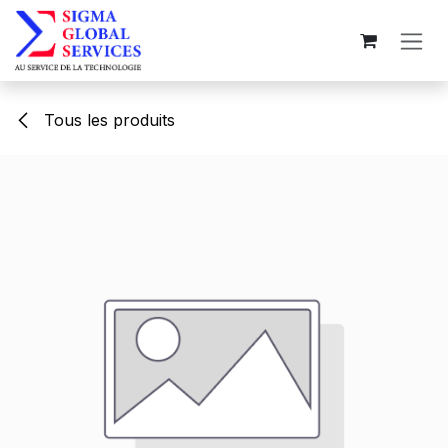
Se rendre au contenu
Tous les produits