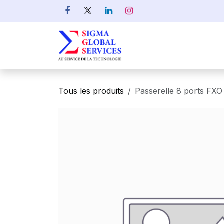
Se rendre au contenu
Informatique
Rés
Tous les produits
Passerelle 8 ports FX