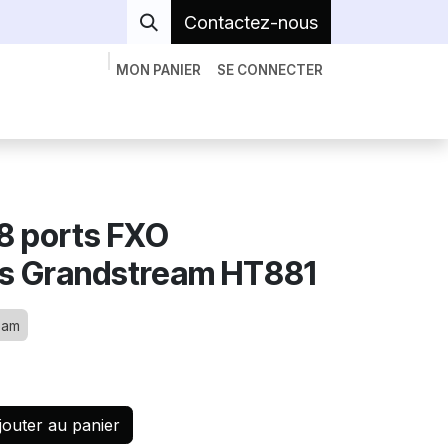
Contactez-nous
MON PANIER
SE CONNECTER
econditionnés
Serveur Réseaux
A Propos
 8 ports FXO
es Grandstream HT881
eam
outer au panier