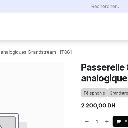
eaux
Téléphonies
Sécurités
Câblages
R
O analogiques Grandstream HT881
Passerelle
analogiqu
Téléphonie
Grandstr
2 200,00
DH
Aj