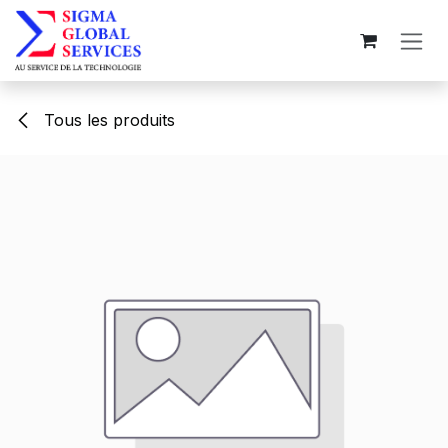
Se rendre au contenu
Tous les produits