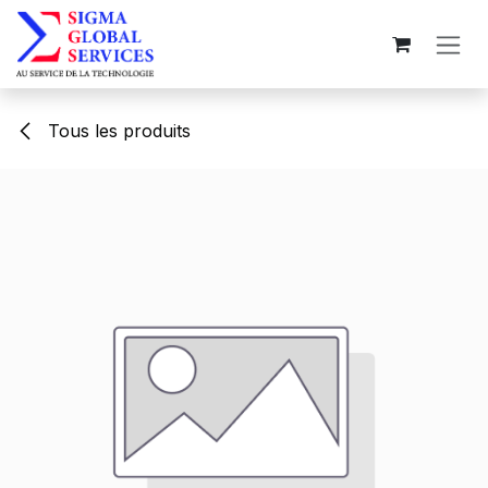
Se rendre au contenu
Tous les produits