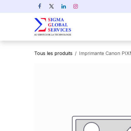
Se rendre au contenu
Informatique
Rés
Tous les produits
Imprimante Canon PIX