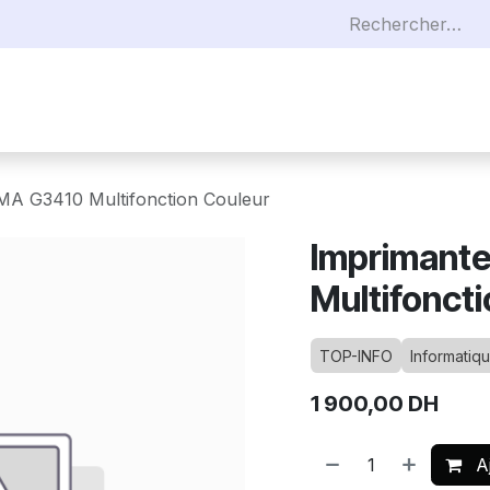
eaux
Téléphonies
Sécurités
Câblages
R
MA G3410 Multifonction Couleur
Imprimant
Multifonct
TOP-INFO
Informatiq
1 900,00
DH
Aj