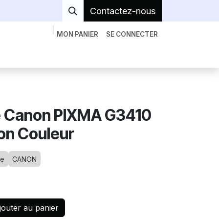
Contactez-nous
MON PANIER
SE CONNECTER
econditionnés
Serveur Réseaux
A Propos
e Canon PIXMA G3410
ion Couleur
ue
CANON
outer au panier